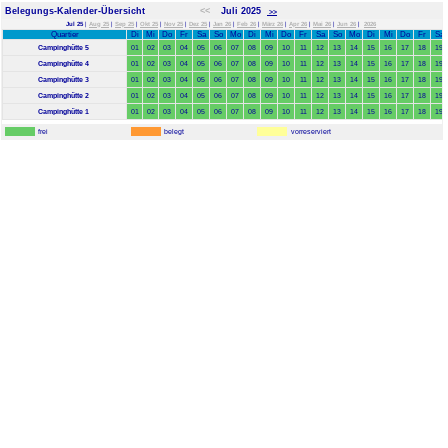
Belegungs-Kalender-Übersicht
<<
Juli 2025
>>
Jul 25
|
Aug 25
|
Sep 25
|
Okt 25
|
Nov 25
|
Dez 25
|
Jan 26
|
Feb 26
|
März 26
|
Apr 26
|
Mai 26
|
Jun 26
|
2026
Quartier
Di
Mi
Do
Fr
Sa
So
Mo
Di
Mi
Do
Fr
Sa
So
Mo
Di
Mi
Do
Fr
Sa
Campinghütte 5
01
02
03
04
05
06
07
08
09
10
11
12
13
14
15
16
17
18
19
Campinghütte 4
01
02
03
04
05
06
07
08
09
10
11
12
13
14
15
16
17
18
19
Campinghütte 3
01
02
03
04
05
06
07
08
09
10
11
12
13
14
15
16
17
18
19
Campinghütte 2
01
02
03
04
05
06
07
08
09
10
11
12
13
14
15
16
17
18
19
Campinghütte 1
01
02
03
04
05
06
07
08
09
10
11
12
13
14
15
16
17
18
19
frei
belegt
vorreserviert