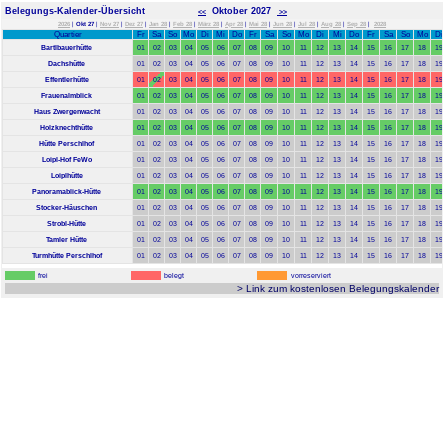
Belegungs-Kalender-Übersicht
Oktober 2027
<<
>>
2026
|
Okt 27
|
Nov 27
|
Dez 27
|
Jan 28
|
Feb 28
|
März 28
|
Apr 28
|
Mai 28
|
Jun 28
|
Jul 28
|
Aug 28
|
Sep 28
|
2028
Quartier
Fr
Sa
So
Mo
Di
Mi
Do
Fr
Sa
So
Mo
Di
Mi
Do
Fr
Sa
So
Mo
Di
Bartlbauerhütte
01
02
03
04
05
06
07
08
09
10
11
12
13
14
15
16
17
18
19
Dachshütte
01
02
03
04
05
06
07
08
09
10
11
12
13
14
15
16
17
18
19
Effentlerhütte
01
02
03
04
05
06
07
08
09
10
11
12
13
14
15
16
17
18
19
Frauenalmblick
01
02
03
04
05
06
07
08
09
10
11
12
13
14
15
16
17
18
19
Haus Zwergenwacht
01
02
03
04
05
06
07
08
09
10
11
12
13
14
15
16
17
18
19
Holzknechthütte
01
02
03
04
05
06
07
08
09
10
11
12
13
14
15
16
17
18
19
Hütte Perschlhof
01
02
03
04
05
06
07
08
09
10
11
12
13
14
15
16
17
18
19
Loipl-Hof FeWo
01
02
03
04
05
06
07
08
09
10
11
12
13
14
15
16
17
18
19
Loiplhütte
01
02
03
04
05
06
07
08
09
10
11
12
13
14
15
16
17
18
19
Panoramablick-Hütte
01
02
03
04
05
06
07
08
09
10
11
12
13
14
15
16
17
18
19
Stocker-Häuschen
01
02
03
04
05
06
07
08
09
10
11
12
13
14
15
16
17
18
19
Strobl-Hütte
01
02
03
04
05
06
07
08
09
10
11
12
13
14
15
16
17
18
19
Tamler Hütte
01
02
03
04
05
06
07
08
09
10
11
12
13
14
15
16
17
18
19
Turmhütte Perschlhof
01
02
03
04
05
06
07
08
09
10
11
12
13
14
15
16
17
18
19
frei
belegt
vorreserviert
> Link zum kostenlosen Belegungskalender