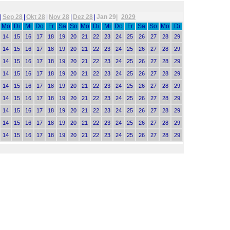
|
Sep 28
|
Okt 28
|
Nov 28
|
Dez 28
|
Jan 29|
2029
Mo
Di
Mi
Do
Fr
Sa
So
Mo
Di
Mi
Do
Fr
Sa
So
Mo
Di
14
15
16
17
18
19
20
21
22
23
24
25
26
27
28
29
14
15
16
17
18
19
20
21
22
23
24
25
26
27
28
29
14
15
16
17
18
19
20
21
22
23
24
25
26
27
28
29
14
15
16
17
18
19
20
21
22
23
24
25
26
27
28
29
14
15
16
17
18
19
20
21
22
23
24
25
26
27
28
29
14
15
16
17
18
19
20
21
22
23
24
25
26
27
28
29
14
15
16
17
18
19
20
21
22
23
24
25
26
27
28
29
14
15
16
17
18
19
20
21
22
23
24
25
26
27
28
29
14
15
16
17
18
19
20
21
22
23
24
25
26
27
28
29