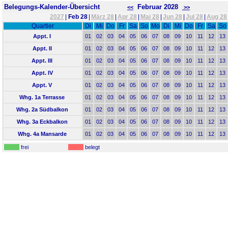
Belegungs-Kalender-Übersicht
Februar 2028
<<
>>
2027
|
Feb 28
|
März 28
|
Apr 28
|
Mai 28
|
Jun 28
|
Jul 28
|
Aug 28
Quartier
Di
Mi
Do
Fr
Sa
So
Mo
Di
Mi
Do
Fr
Sa
So
Appt. I
01
02
03
04
05
06
07
08
09
10
11
12
13
Appt. II
01
02
03
04
05
06
07
08
09
10
11
12
13
Appt. III
01
02
03
04
05
06
07
08
09
10
11
12
13
Appt. IV
01
02
03
04
05
06
07
08
09
10
11
12
13
Appt. V
01
02
03
04
05
06
07
08
09
10
11
12
13
Whg. 1a Terrasse
01
02
03
04
05
06
07
08
09
10
11
12
13
Whg. 2a Südbalkon
01
02
03
04
05
06
07
08
09
10
11
12
13
Whg. 3a Eckbalkon
01
02
03
04
05
06
07
08
09
10
11
12
13
Whg. 4a Mansarde
01
02
03
04
05
06
07
08
09
10
11
12
13
frei
belegt