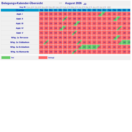
Belegungs-Kalender-Übersicht
<<
August 2026
>>
Aug 26
|
Sep 26
|
Okt 26
|
Nov 26
|
Dez 26
|
Jan 27
|
Feb 27
|
März 27
|
Apr 27
|
Mai 27
|
Jun 27
|
Jul 27
|
2027
Quartier
Sa
So
Mo
Di
Mi
Do
Fr
Sa
So
Mo
Di
Mi
Do
Fr
Sa
So
Mo
Di
Mi
Appt. I
01
02
03
04
05
06
07
08
09
10
11
12
13
14
15
16
17
18
19
Appt. II
01
02
03
04
05
06
07
08
09
10
11
12
13
14
15
16
17
18
19
Appt. III
01
02
03
04
05
06
07
08
09
10
11
12
13
14
15
16
17
18
19
Appt. IV
01
02
03
04
05
06
07
08
09
10
11
12
13
14
15
16
17
18
19
Appt. V
01
02
03
04
05
06
07
08
09
10
11
12
13
14
15
16
17
18
19
Whg. 1a Terrasse
01
02
03
04
05
06
07
08
09
10
11
12
13
14
15
16
17
18
19
Whg. 2a Südbalkon
01
02
03
04
05
06
07
08
09
10
11
12
13
14
15
16
17
18
19
Whg. 3a Eckbalkon
01
02
03
04
05
06
07
08
09
10
11
12
13
14
15
16
17
18
19
Whg. 4a Mansarde
01
02
03
04
05
06
07
08
09
10
11
12
13
14
15
16
17
18
19
frei
belegt