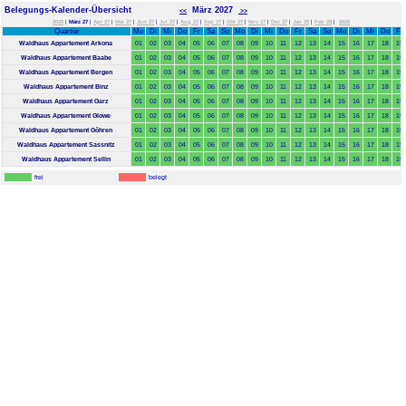
Belegungs-Kalender-Übersicht
März 2027
<<
>>
2026
|
März 27
|
Apr 27
|
Mai 27
|
Jun 27
|
Jul 27
|
Aug 27
|
Sep 27
|
Okt 27
|
Nov 27
|
Dez 27
|
Jan 28
|
Feb 28
|
2028
Quartier
Mo
Di
Mi
Do
Fr
Sa
So
Mo
Di
Mi
Do
Fr
Sa
So
Mo
Di
Mi
Do
Fr
Waldhaus Appartement Arkona
01
02
03
04
05
06
07
08
09
10
11
12
13
14
15
16
17
18
19
Waldhaus Appartement Baabe
01
02
03
04
05
06
07
08
09
10
11
12
13
14
15
16
17
18
19
Waldhaus Appartement Bergen
01
02
03
04
05
06
07
08
09
10
11
12
13
14
15
16
17
18
19
Waldhaus Appartement Binz
01
02
03
04
05
06
07
08
09
10
11
12
13
14
15
16
17
18
19
Waldhaus Appartement Garz
01
02
03
04
05
06
07
08
09
10
11
12
13
14
15
16
17
18
19
Waldhaus Appartement Glowe
01
02
03
04
05
06
07
08
09
10
11
12
13
14
15
16
17
18
19
Waldhaus Appartement Göhren
01
02
03
04
05
06
07
08
09
10
11
12
13
14
15
16
17
18
19
Waldhaus Appartement Sassnitz
01
02
03
04
05
06
07
08
09
10
11
12
13
14
15
16
17
18
19
Waldhaus Appartement Sellin
01
02
03
04
05
06
07
08
09
10
11
12
13
14
15
16
17
18
19
frei
belegt