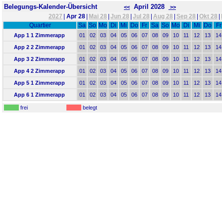
Belegungs-Kalender-Übersicht
April 2028
<<
>>
2027
|
Apr 28
|
Mai 28
|
Jun 28
|
Jul 28
|
Aug 28
|
Sep 28
|
Okt 28
|
Quartier
Sa
So
Mo
Di
Mi
Do
Fr
Sa
So
Mo
Di
Mi
Do
Fr
App 1 1 Zimmerapp
01
02
03
04
05
06
07
08
09
10
11
12
13
14
App 2 2 Zimmerapp
01
02
03
04
05
06
07
08
09
10
11
12
13
14
App 3 2 Zimmerapp
01
02
03
04
05
06
07
08
09
10
11
12
13
14
App 4 2 Zimmerapp
01
02
03
04
05
06
07
08
09
10
11
12
13
14
App 5 1 Zimmerapp
01
02
03
04
05
06
07
08
09
10
11
12
13
14
App 6 1 Zimmerapp
01
02
03
04
05
06
07
08
09
10
11
12
13
14
frei
belegt