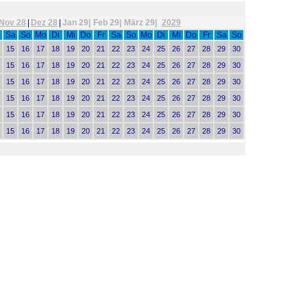
Nov 28
|
Dez 28
|
Jan 29|
Feb 29|
März 29|
2029
Sa
So
Mo
Di
Mi
Do
Fr
Sa
So
Mo
Di
Mi
Do
Fr
Sa
So
15
16
17
18
19
20
21
22
23
24
25
26
27
28
29
30
15
16
17
18
19
20
21
22
23
24
25
26
27
28
29
30
15
16
17
18
19
20
21
22
23
24
25
26
27
28
29
30
15
16
17
18
19
20
21
22
23
24
25
26
27
28
29
30
15
16
17
18
19
20
21
22
23
24
25
26
27
28
29
30
15
16
17
18
19
20
21
22
23
24
25
26
27
28
29
30