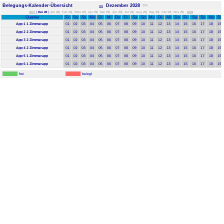
Belegungs-Kalender-Übersicht
Dezember 2028
>>
<<
2027
|
Dez 28
|
Jan 29|
Feb 29|
März 29|
Apr 29|
Mai 29|
Jun 29|
Jul 29|
Aug 29|
Sep 29|
Okt 29|
Nov 29|
2029
Quartier
Fr
Sa
So
Mo
Di
Mi
Do
Fr
Sa
So
Mo
Di
Mi
Do
Fr
Sa
So
Mo
Di
App 1 1 Zimmerapp
01
02
03
04
05
06
07
08
09
10
11
12
13
14
15
16
17
18
19
App 2 2 Zimmerapp
01
02
03
04
05
06
07
08
09
10
11
12
13
14
15
16
17
18
19
App 3 2 Zimmerapp
01
02
03
04
05
06
07
08
09
10
11
12
13
14
15
16
17
18
19
App 4 2 Zimmerapp
01
02
03
04
05
06
07
08
09
10
11
12
13
14
15
16
17
18
19
App 5 1 Zimmerapp
01
02
03
04
05
06
07
08
09
10
11
12
13
14
15
16
17
18
19
App 6 1 Zimmerapp
01
02
03
04
05
06
07
08
09
10
11
12
13
14
15
16
17
18
19
frei
belegt