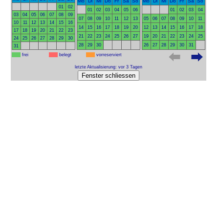
Mo
Di
Mi
Do
Fr
Sa
So
Mo
Di
Mi
Do
Fr
Sa
So
01
02
01
02
03
04
05
06
01
02
03
04
03
04
05
06
07
08
09
07
08
09
10
11
12
13
05
06
07
08
09
10
11
10
11
12
13
14
15
16
14
15
16
17
18
19
20
12
13
14
15
16
17
18
17
18
19
20
21
22
23
21
22
23
24
25
26
27
19
20
21
22
23
24
25
24
25
26
27
28
29
30
28
29
30
26
27
28
29
30
31
31
frei
belegt
vorreserviert
letzte Aktualisierung: vor 3 Tagen