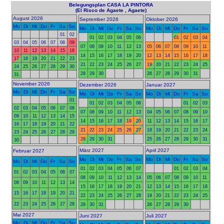
Belegungsplan CASA LA PINTORA
(El Risco de Agaete , Agaete)
August 2026
September 2026
Oktober 2026
Mo
Di
Mi
Do
Fr
Sa
So
Mo
Di
Mi
Do
Fr
Sa
So
Mo
Di
Mi
Do
Fr
Sa
So
01
02
01
02
03
04
05
06
01
02
03
04
03
04
05
06
07
08
09
07
08
09
10
11
12
13
05
06
07
08
09
10
11
10
11
12
13
14
15
16
14
15
16
17
18
19
20
12
13
14
15
16
17
18
17
18
19
20
21
22
23
21
22
23
24
25
26
27
19
20
21
22
23
24
25
24
25
26
27
28
29
30
28
29
30
26
27
28
29
30
31
31
November 2026
Dezember 2026
Januar 2027
Mo
Di
Mi
Do
Fr
Sa
So
Mo
Di
Mi
Do
Fr
Sa
So
Mo
Di
Mi
Do
Fr
Sa
So
01
01
02
03
04
05
06
01
02
03
02
03
04
05
06
07
08
07
08
09
10
11
12
13
04
05
06
07
08
09
10
09
10
11
12
13
14
15
14
15
16
17
18
19
20
11
12
13
14
15
16
17
16
17
18
19
20
21
22
21
22
23
24
25
26
27
18
19
20
21
22
23
24
23
24
25
26
27
28
29
28
29
30
31
25
26
27
28
29
30
31
30
März 2027
April 2027
Februar 2027
Mo
Di
Mi
Do
Fr
Sa
So
Mo
Di
Mi
Do
Fr
Sa
So
Mo
Di
Mi
Do
Fr
Sa
So
01
02
03
04
05
06
07
01
02
03
04
01
02
03
04
05
06
07
08
09
10
11
12
13
14
05
06
07
08
09
10
11
08
09
10
11
12
13
14
15
16
17
18
19
20
21
12
13
14
15
16
17
18
15
16
17
18
19
20
21
22
23
24
25
26
27
28
19
20
21
22
23
24
25
22
23
24
25
26
27
28
29
30
31
26
27
28
29
30
Mai 2027
Juni 2027
Juli 2027
Mo
Di
Mi
Do
Fr
Sa
So