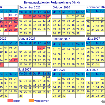
Belegungskalender Ferienwohnung
(Nr. 4)
26
November 20
September 2026
Oktober 2026
Do
Fr
Sa
So
Mo
Di
Mi
Do
Mo
Di
Mi
Do
Fr
Sa
So
Mo
Di
Mi
Do
Fr
Sa
So
01
02
01
02
03
04
05
06
01
02
03
04
06
07
08
09
02
03
04
05
07
08
09
10
11
12
13
05
06
07
08
09
10
11
13
14
15
16
09
10
11
12
14
15
16
17
18
19
20
12
13
14
15
16
17
18
20
21
22
23
16
17
18
19
21
22
23
24
25
26
27
19
20
21
22
23
24
25
27
28
29
30
23
24
25
26
28
29
30
26
27
28
29
30
31
30
2026
Januar 2027
März 2027
Februar 2027
Do
Fr
Sa
So
Mo
Di
Mi
Do
Fr
Sa
So
Mo
Di
Mi
Do
Mo
Di
Mi
Do
Fr
Sa
So
03
04
05
06
01
02
03
01
02
03
04
01
02
03
04
05
06
07
10
11
12
13
04
05
06
07
08
09
10
08
09
10
11
08
09
10
11
12
13
14
17
18
19
20
11
12
13
14
15
16
17
15
16
17
18
15
16
17
18
19
20
21
24
25
26
27
18
19
20
21
22
23
24
22
23
24
25
22
23
24
25
26
27
28
31
25
26
27
28
29
30
31
29
30
31
Mai 2027
Juni 2027
Juli 2027
Mo
Di
Mi
Do
Fr
Sa
So
Do
Fr
Sa
So
Mo
Di
Mi
Do
Fr
Sa
So
Mo
Di
Mi
Do
01
02
01
02
03
04
01
02
03
04
05
06
01
03
04
05
06
07
08
09
08
09
10
11
07
08
09
10
11
12
13
05
06
07
08
10
11
12
13
14
15
16
15
16
17
18
14
15
16
17
18
19
20
12
13
14
15
17
18
19
20
21
22
23
22
23
24
25
21
22
23
24
25
26
27
19
20
21
22
24
25
26
27
28
29
30
29
30
28
29
30
26
27
28
29
31
belegt
vorreserviert