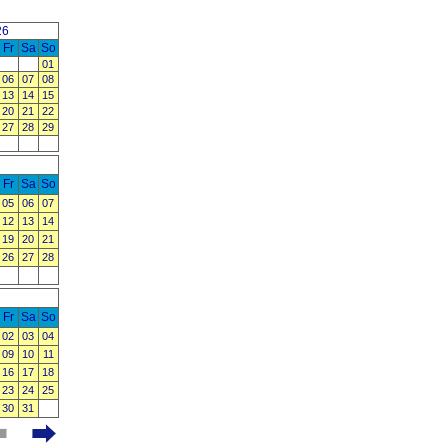
26
Fr
Sa
So
01
06
07
08
13
14
15
20
21
22
27
28
29
Fr
Sa
So
05
06
07
12
13
14
19
20
21
26
27
28
Fr
Sa
So
02
03
04
09
10
11
16
17
18
23
24
25
30
31