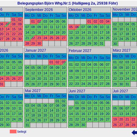
Belegungsplan Björn Whg.Nr:1
(Halligweg 2a, 25938 Föhr)
26
November 20
September 2026
Oktober 2026
Do
Fr
Sa
So
Mo
Di
Mi
Do
Mo
Di
Mi
Do
Fr
Sa
So
Mo
Di
Mi
Do
Fr
Sa
So
01
02
01
02
03
04
05
06
01
02
03
04
06
07
08
09
02
03
04
05
07
08
09
10
11
12
13
05
06
07
08
09
10
11
13
14
15
16
09
10
11
12
14
15
16
17
18
19
20
12
13
14
15
16
17
18
20
21
22
23
16
17
18
19
21
22
23
24
25
26
27
19
20
21
22
23
24
25
27
28
29
30
23
24
25
26
28
29
30
26
27
28
29
30
31
30
2026
Januar 2027
März 2027
Februar 2027
Do
Fr
Sa
So
Mo
Di
Mi
Do
Fr
Sa
So
Mo
Di
Mi
Do
Mo
Di
Mi
Do
Fr
Sa
So
03
04
05
06
01
02
03
01
02
03
04
01
02
03
04
05
06
07
10
11
12
13
04
05
06
07
08
09
10
08
09
10
11
08
09
10
11
12
13
14
17
18
19
20
11
12
13
14
15
16
17
15
16
17
18
15
16
17
18
19
20
21
24
25
26
27
18
19
20
21
22
23
24
22
23
24
25
22
23
24
25
26
27
28
31
25
26
27
28
29
30
31
29
30
31
Mai 2027
Juni 2027
Juli 2027
Mo
Di
Mi
Do
Fr
Sa
So
Do
Fr
Sa
So
Mo
Di
Mi
Do
Fr
Sa
So
Mo
Di
Mi
Do
01
02
01
02
03
04
01
02
03
04
05
06
01
03
04
05
06
07
08
09
08
09
10
11
07
08
09
10
11
12
13
05
06
07
08
10
11
12
13
14
15
16
15
16
17
18
14
15
16
17
18
19
20
12
13
14
15
17
18
19
20
21
22
23
22
23
24
25
21
22
23
24
25
26
27
19
20
21
22
24
25
26
27
28
29
30
29
30
28
29
30
26
27
28
29
31
belegt