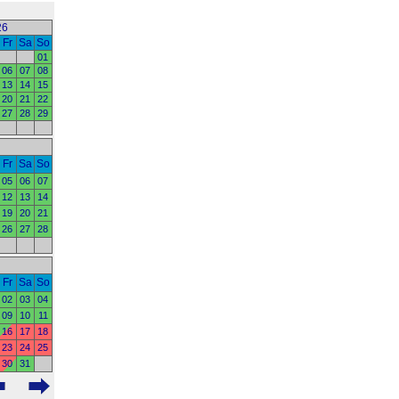
26
Fr
Sa
So
01
06
07
08
13
14
15
20
21
22
27
28
29
Fr
Sa
So
05
06
07
12
13
14
19
20
21
26
27
28
Fr
Sa
So
02
03
04
09
10
11
16
17
18
23
24
25
30
31