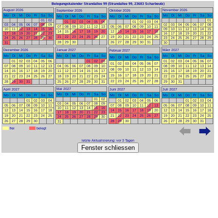
Belegungskalender Strandallee 99
(Strandallee 99, 23683 Scharbeutz)
August 2026
November 2026
September 2026
Oktober 2026
Mo
Di
Mi
Do
Fr
Sa
So
Mo
Di
Mi
Do
Fr
Sa
So
Mo
Di
Mi
Do
Fr
Sa
So
Mo
Di
Mi
Do
Fr
Sa
So
01
02
01
01
02
03
04
05
06
01
02
03
04
03
04
05
06
07
08
09
02
03
04
05
06
07
08
07
08
09
10
11
12
13
05
06
07
08
09
10
11
10
11
12
13
14
15
16
09
10
11
12
13
14
15
14
15
16
17
18
19
20
12
13
14
15
16
17
18
17
18
19
20
21
22
23
16
17
18
19
20
21
22
21
22
23
24
25
26
27
19
20
21
22
23
24
25
24
25
26
27
28
29
30
23
24
25
26
27
28
29
28
29
30
26
27
28
29
30
31
31
30
Dezember 2026
Januar 2027
März 2027
Februar 2027
Mo
Di
Mi
Do
Fr
Sa
So
Mo
Di
Mi
Do
Fr
Sa
So
Mo
Di
Mi
Do
Fr
Sa
So
Mo
Di
Mi
Do
Fr
Sa
So
01
02
03
04
05
06
01
02
03
01
02
03
04
05
06
07
01
02
03
04
05
06
07
07
08
09
10
11
12
13
04
05
06
07
08
09
10
08
09
10
11
12
13
14
08
09
10
11
12
13
14
14
15
16
17
18
19
20
11
12
13
14
15
16
17
15
16
17
18
19
20
21
15
16
17
18
19
20
21
21
22
23
24
25
26
27
18
19
20
21
22
23
24
22
23
24
25
26
27
28
22
23
24
25
26
27
28
28
29
30
31
25
26
27
28
29
30
31
29
30
31
Mai 2027
April 2027
Juni 2027
Juli 2027
Mo
Di
Mi
Do
Fr
Sa
So
Mo
Di
Mi
Do
Fr
Sa
So
Mo
Di
Mi
Do
Fr
Sa
So
Mo
Di
Mi
Do
Fr
Sa
So
01
02
01
02
03
04
01
02
03
04
05
06
01
02
03
04
03
04
05
06
07
08
09
05
06
07
08
09
10
11
07
08
09
10
11
12
13
05
06
07
08
09
10
11
10
11
12
13
14
15
16
12
13
14
15
16
17
18
14
15
16
17
18
19
20
12
13
14
15
16
17
18
17
18
19
20
21
22
23
19
20
21
22
23
24
25
21
22
23
24
25
26
27
19
20
21
22
23
24
25
24
25
26
27
28
29
30
26
27
28
29
30
28
29
30
26
27
28
29
30
31
31
frei
belegt
letzte Aktualisierung: vor 3 Tagen