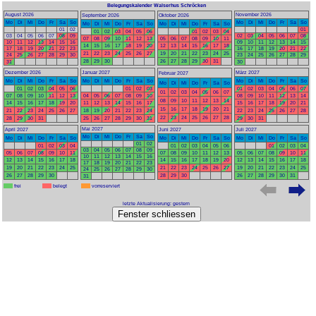
Belegungskalender Walserhus Schröcken
August 2026
November 2026
September 2026
Oktober 2026
Mo
Di
Mi
Do
Fr
Sa
So
Mo
Di
Mi
Do
Fr
Sa
So
Mo
Di
Mi
Do
Fr
Sa
So
Mo
Di
Mi
Do
Fr
Sa
So
01
02
01
01
02
03
04
05
06
01
02
03
04
03
04
05
06
07
08
09
02
03
04
05
06
07
08
07
08
09
10
11
12
13
05
06
07
08
09
10
11
10
11
12
13
14
15
16
09
10
11
12
13
14
15
14
15
16
17
18
19
20
12
13
14
15
16
17
18
17
18
19
20
21
22
23
16
17
18
19
20
21
22
21
22
23
24
25
26
27
19
20
21
22
23
24
25
24
25
26
27
28
29
30
23
24
25
26
27
28
29
28
29
30
26
27
28
29
30
31
31
30
Dezember 2026
Januar 2027
März 2027
Februar 2027
Mo
Di
Mi
Do
Fr
Sa
So
Mo
Di
Mi
Do
Fr
Sa
So
Mo
Di
Mi
Do
Fr
Sa
So
Mo
Di
Mi
Do
Fr
Sa
So
01
02
03
04
05
06
01
02
03
01
02
03
04
05
06
07
01
02
03
04
05
06
07
07
08
09
10
11
12
13
04
05
06
07
08
09
10
08
09
10
11
12
13
14
08
09
10
11
12
13
14
14
15
16
17
18
19
20
11
12
13
14
15
16
17
15
16
17
18
19
20
21
15
16
17
18
19
20
21
21
22
23
24
25
26
27
18
19
20
21
22
23
24
22
23
24
25
26
27
28
22
23
24
25
26
27
28
28
29
30
31
25
26
27
28
29
30
31
29
30
31
Mai 2027
April 2027
Juni 2027
Juli 2027
Mo
Di
Mi
Do
Fr
Sa
So
Mo
Di
Mi
Do
Fr
Sa
So
Mo
Di
Mi
Do
Fr
Sa
So
Mo
Di
Mi
Do
Fr
Sa
So
01
02
01
02
03
04
01
02
03
04
05
06
01
02
03
04
03
04
05
06
07
08
09
05
06
07
08
09
10
11
07
08
09
10
11
12
13
05
06
07
08
09
10
11
10
11
12
13
14
15
16
12
13
14
15
16
17
18
14
15
16
17
18
19
20
12
13
14
15
16
17
18
17
18
19
20
21
22
23
19
20
21
22
23
24
25
21
22
23
24
25
26
27
19
20
21
22
23
24
25
24
25
26
27
28
29
30
26
27
28
29
30
28
29
30
26
27
28
29
30
31
31
frei
belegt
vorreserviert
letzte Aktualisierung: gestern