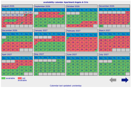
availability calendar Apartment Angela & Cris
August 2026
November 2026
September 2026
October 2026
Mo
Tu
We
Th
Fr
Sa
Su
Mo
Tu
We
Th
Fr
Sa
Su
Mo
Tu
We
Th
Fr
Sa
Su
Mo
Tu
We
Th
Fr
Sa
Su
01
02
01
01
02
03
04
05
06
01
02
03
04
03
04
05
06
07
08
09
02
03
04
05
06
07
08
07
08
09
10
11
12
13
05
06
07
08
09
10
11
10
11
12
13
14
15
16
09
10
11
12
13
14
15
14
15
16
17
18
19
20
12
13
14
15
16
17
18
17
18
19
20
21
22
23
16
17
18
19
20
21
22
21
22
23
24
25
26
27
19
20
21
22
23
24
25
24
25
26
27
28
29
30
23
24
25
26
27
28
29
28
29
30
26
27
28
29
30
31
31
30
December 2026
January 2027
March 2027
February 2027
Mo
Tu
We
Th
Fr
Sa
Su
Mo
Tu
We
Th
Fr
Sa
Su
Mo
Tu
We
Th
Fr
Sa
Su
Mo
Tu
We
Th
Fr
Sa
Su
01
02
03
04
05
06
01
02
03
01
02
03
04
05
06
07
01
02
03
04
05
06
07
07
08
09
10
11
12
13
04
05
06
07
08
09
10
08
09
10
11
12
13
14
08
09
10
11
12
13
14
14
15
16
17
18
19
20
11
12
13
14
15
16
17
15
16
17
18
19
20
21
15
16
17
18
19
20
21
21
22
23
24
25
26
27
18
19
20
21
22
23
24
22
23
24
25
26
27
28
22
23
24
25
26
27
28
28
29
30
31
25
26
27
28
29
30
31
29
30
31
May 2027
April 2027
June 2027
July 2027
Mo
Tu
We
Th
Fr
Sa
Su
Mo
Tu
We
Th
Fr
Sa
Su
Mo
Tu
We
Th
Fr
Sa
Su
Mo
Tu
We
Th
Fr
Sa
Su
01
02
01
02
03
04
01
02
03
04
05
06
01
02
03
04
03
04
05
06
07
08
09
05
06
07
08
09
10
11
07
08
09
10
11
12
13
05
06
07
08
09
10
11
10
11
12
13
14
15
16
12
13
14
15
16
17
18
14
15
16
17
18
19
20
12
13
14
15
16
17
18
17
18
19
20
21
22
23
19
20
21
22
23
24
25
21
22
23
24
25
26
27
19
20
21
22
23
24
25
24
25
26
27
28
29
30
26
27
28
29
30
28
29
30
26
27
28
29
30
31
31
available
not
available
Calendar last updated: yesterday