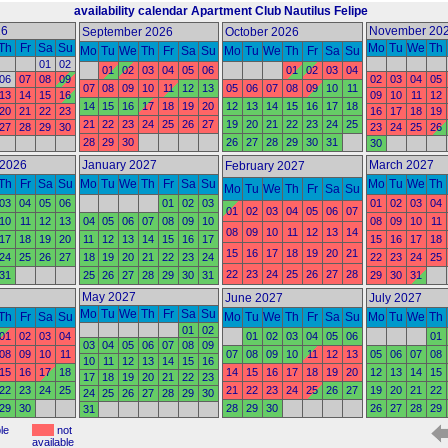
availability calendar Apartment Club Nautilus Felipe
26
November 20
September 2026
October 2026
Th
Fr
Sa
Su
Mo
Tu
We
Th
Mo
Tu
We
Th
Fr
Sa
Su
Mo
Tu
We
Th
Fr
Sa
Su
01
02
01
02
03
04
05
06
01
02
03
04
06
07
08
09
02
03
04
05
07
08
09
10
11
12
13
05
06
07
08
09
10
11
13
14
15
16
09
10
11
12
14
15
16
17
18
19
20
12
13
14
15
16
17
18
20
21
22
23
16
17
18
19
21
22
23
24
25
26
27
19
20
21
22
23
24
25
27
28
29
30
23
24
25
26
28
29
30
26
27
28
29
30
31
30
2026
January 2027
March 2027
February 2027
Th
Fr
Sa
Su
Mo
Tu
We
Th
Fr
Sa
Su
Mo
Tu
We
Th
Mo
Tu
We
Th
Fr
Sa
Su
03
04
05
06
01
02
03
01
02
03
04
01
02
03
04
05
06
07
10
11
12
13
04
05
06
07
08
09
10
08
09
10
11
08
09
10
11
12
13
14
17
18
19
20
11
12
13
14
15
16
17
15
16
17
18
15
16
17
18
19
20
21
24
25
26
27
18
19
20
21
22
23
24
22
23
24
25
22
23
24
25
26
27
28
31
25
26
27
28
29
30
31
29
30
31
May 2027
June 2027
July 2027
Mo
Tu
We
Th
Fr
Sa
Su
Th
Fr
Sa
Su
Mo
Tu
We
Th
Fr
Sa
Su
Mo
Tu
We
Th
01
02
01
02
03
04
01
02
03
04
05
06
01
03
04
05
06
07
08
09
08
09
10
11
07
08
09
10
11
12
13
05
06
07
08
10
11
12
13
14
15
16
15
16
17
18
14
15
16
17
18
19
20
12
13
14
15
17
18
19
20
21
22
23
22
23
24
25
21
22
23
24
25
26
27
19
20
21
22
24
25
26
27
28
29
30
29
30
28
29
30
26
27
28
29
31
ble
not
available