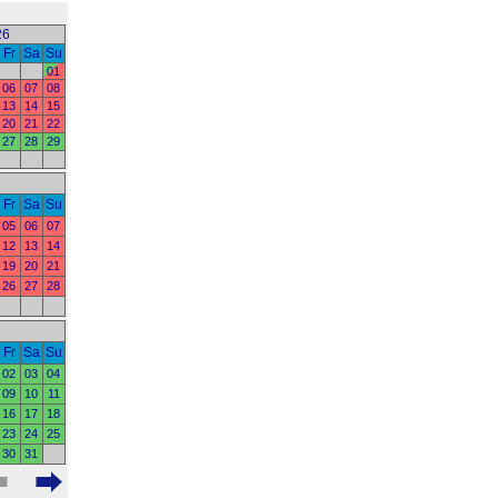
26
Fr
Sa
Su
01
06
07
08
13
14
15
20
21
22
27
28
29
Fr
Sa
Su
05
06
07
12
13
14
19
20
21
26
27
28
Fr
Sa
Su
02
03
04
09
10
11
16
17
18
23
24
25
30
31