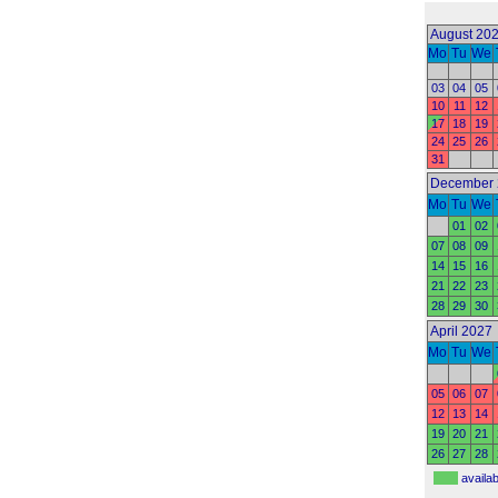
August 20
Mo
Tu
We
03
04
05
10
11
12
17
18
19
24
25
26
31
December 
Mo
Tu
We
01
02
07
08
09
14
15
16
21
22
23
28
29
30
April 2027
Mo
Tu
We
05
06
07
12
13
14
19
20
21
26
27
28
availa