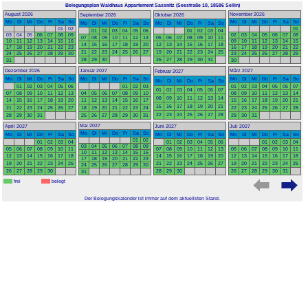
Belegungsplan Waldhaus Appartement Sassnitz
(Seestraße 10, 18586 Sellin)
August 2026
November 2026
September 2026
Oktober 2026
Mo
Di
Mi
Do
Fr
Sa
So
Mo
Di
Mi
Do
Fr
Sa
So
Mo
Di
Mi
Do
Fr
Sa
So
Mo
Di
Mi
Do
Fr
Sa
So
01
02
01
01
02
03
04
05
06
01
02
03
04
03
04
05
06
07
08
09
02
03
04
05
06
07
08
07
08
09
10
11
12
13
05
06
07
08
09
10
11
10
11
12
13
14
15
16
09
10
11
12
13
14
15
14
15
16
17
18
19
20
12
13
14
15
16
17
18
17
18
19
20
21
22
23
16
17
18
19
20
21
22
21
22
23
24
25
26
27
19
20
21
22
23
24
25
24
25
26
27
28
29
30
23
24
25
26
27
28
29
28
29
30
26
27
28
29
30
31
31
30
Dezember 2026
Januar 2027
März 2027
Februar 2027
Mo
Di
Mi
Do
Fr
Sa
So
Mo
Di
Mi
Do
Fr
Sa
So
Mo
Di
Mi
Do
Fr
Sa
So
Mo
Di
Mi
Do
Fr
Sa
So
01
02
03
04
05
06
01
02
03
01
02
03
04
05
06
07
01
02
03
04
05
06
07
07
08
09
10
11
12
13
04
05
06
07
08
09
10
08
09
10
11
12
13
14
08
09
10
11
12
13
14
14
15
16
17
18
19
20
11
12
13
14
15
16
17
15
16
17
18
19
20
21
15
16
17
18
19
20
21
21
22
23
24
25
26
27
18
19
20
21
22
23
24
22
23
24
25
26
27
28
22
23
24
25
26
27
28
28
29
30
31
25
26
27
28
29
30
31
29
30
31
Mai 2027
April 2027
Juni 2027
Juli 2027
Mo
Di
Mi
Do
Fr
Sa
So
Mo
Di
Mi
Do
Fr
Sa
So
Mo
Di
Mi
Do
Fr
Sa
So
Mo
Di
Mi
Do
Fr
Sa
So
01
02
01
02
03
04
01
02
03
04
05
06
01
02
03
04
03
04
05
06
07
08
09
05
06
07
08
09
10
11
07
08
09
10
11
12
13
05
06
07
08
09
10
11
10
11
12
13
14
15
16
12
13
14
15
16
17
18
14
15
16
17
18
19
20
12
13
14
15
16
17
18
17
18
19
20
21
22
23
19
20
21
22
23
24
25
21
22
23
24
25
26
27
19
20
21
22
23
24
25
24
25
26
27
28
29
30
26
27
28
29
30
28
29
30
26
27
28
29
30
31
31
frei
belegt
Der Belegungskalender ist immer auf dem aktuellsten Stand.