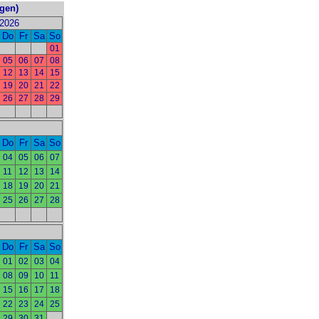
ngen)
2026
Do
Fr
Sa
So
01
05
06
07
08
12
13
14
15
19
20
21
22
26
27
28
29
Do
Fr
Sa
So
04
05
06
07
11
12
13
14
18
19
20
21
25
26
27
28
Do
Fr
Sa
So
01
02
03
04
08
09
10
11
15
16
17
18
22
23
24
25
29
30
31