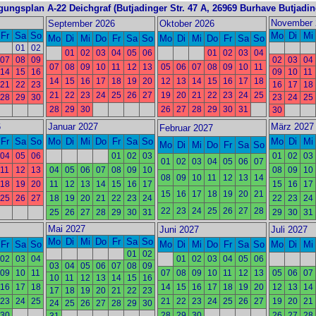
gungsplan A-22 Deichgraf
(Butjadinger Str. 47 A, 26969 Burhave Butjadi
November 
September 2026
Oktober 2026
Fr
Sa
So
Mo
Di
Mi
Mo
Di
Mi
Do
Fr
Sa
So
Mo
Di
Mi
Do
Fr
Sa
So
01
02
01
02
03
04
05
06
01
02
03
04
07
08
09
02
03
04
07
08
09
10
11
12
13
05
06
07
08
09
10
11
14
15
16
09
10
11
14
15
16
17
18
19
20
12
13
14
15
16
17
18
21
22
23
16
17
18
21
22
23
24
25
26
27
19
20
21
22
23
24
25
28
29
30
23
24
25
28
29
30
26
27
28
29
30
31
30
6
Januar 2027
März 2027
Februar 2027
Fr
Sa
So
Mo
Di
Mi
Do
Fr
Sa
So
Mo
Di
Mi
Mo
Di
Mi
Do
Fr
Sa
So
04
05
06
01
02
03
01
02
03
01
02
03
04
05
06
07
11
12
13
04
05
06
07
08
09
10
08
09
10
08
09
10
11
12
13
14
18
19
20
11
12
13
14
15
16
17
15
16
17
15
16
17
18
19
20
21
25
26
27
18
19
20
21
22
23
24
22
23
24
22
23
24
25
26
27
28
25
26
27
28
29
30
31
29
30
31
Mai 2027
Juni 2027
Juli 2027
Mo
Di
Mi
Do
Fr
Sa
So
Fr
Sa
So
Mo
Di
Mi
Do
Fr
Sa
So
Mo
Di
Mi
01
02
02
03
04
01
02
03
04
05
06
03
04
05
06
07
08
09
09
10
11
07
08
09
10
11
12
13
05
06
07
10
11
12
13
14
15
16
16
17
18
14
15
16
17
18
19
20
12
13
14
17
18
19
20
21
22
23
23
24
25
21
22
23
24
25
26
27
19
20
21
24
25
26
27
28
29
30
30
28
29
30
26
27
28