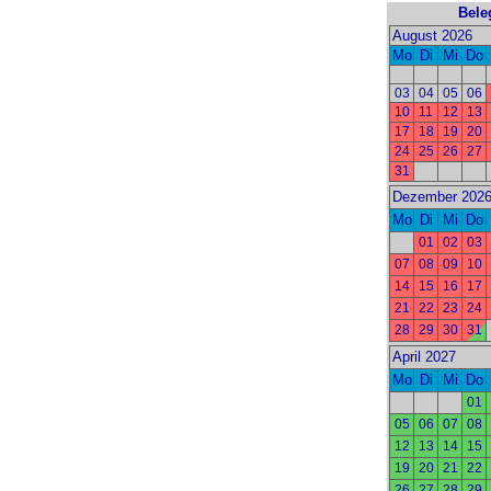
Bele
August 2026
Mo
Di
Mi
Do
03
04
05
06
10
11
12
13
17
18
19
20
24
25
26
27
31
Dezember 202
Mo
Di
Mi
Do
01
02
03
07
08
09
10
14
15
16
17
21
22
23
24
28
29
30
31
April 2027
Mo
Di
Mi
Do
01
05
06
07
08
12
13
14
15
19
20
21
22
26
27
28
29