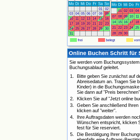
Mo
Di
Mi
Do
Fr
Sa
So
Mo
Di
Mi
Do
Fr
01
02
01
02
03
04
03
04
05
06
07
08
09
07
08
09
10
11
10
11
12
13
14
15
16
14
15
16
17
18
17
18
19
20
21
22
23
21
22
23
24
25
24
25
26
27
28
29
30
28
29
30
31
frei
belegt
vorr
Online Buchen Schritt für 
Sie werden vom Buchungssystem Sc
Buchungsablauf geleitet.
Bitte geben Sie zunächst auf 
Abreisedatum an. Tragen Sie b
Kinder) in die Buchungsmaske 
Sie dann auf "Preis berechnen"
Klicken Sie auf "Jetzt online 
Geben Sie anschließend Ihren 
klicken auf "weiter".
Ihre Auftragsdaten werden no
Wünschen entspricht, klicken Si
fest für Sie reserviert.
Die Bestätigung Ihrer Buchungs
ebenfalls eine Auftrags-Bestät